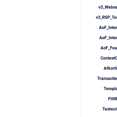
v3_Webse
v3_RSP_Te
AoF_Inter
AoF_Inte
AoF_Fea
Context
Afkort
Transacti
Templa
FHI
Testscr