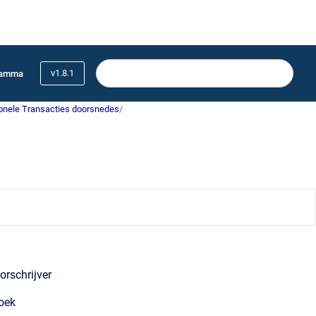
v1.8.1
ramma
onele Transacties doorsnedes
/
orschrijver
zoek