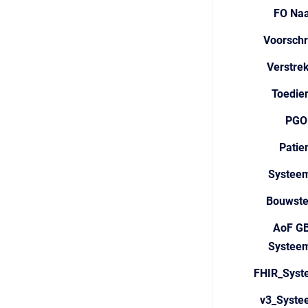
FO Na
Voorschr
Verstre
Toedie
PGO
Patie
Systeem
Bouwst
AoF GB
Systeem
FHIR_Syst
v3_Syste