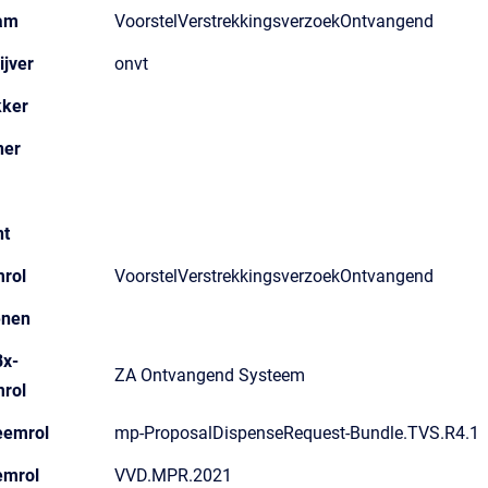
am
VoorstelVerstrekkingsverzoekOntvangend
ijver
onvt
kker
ner
nt
rol
VoorstelVerstrekkingsverzoekOntvangend
enen
x-
ZA Ontvangend Systeem
rol
eemrol
mp-ProposalDispenseRequest-Bundle.TVS.R4.1
emrol
VVD.MPR.2021