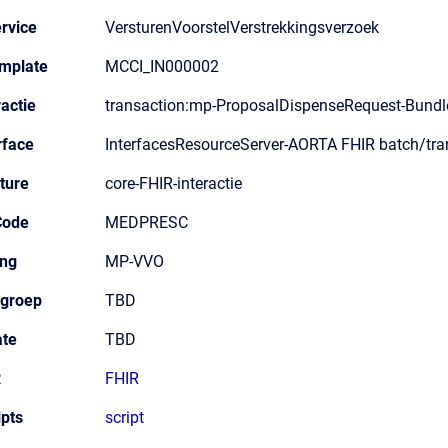
rvice
VersturenVoorstelVerstrekkingsverzoek
mplate
MCCI_IN000002
actie
transaction:mp-ProposalDispenseRequest-Bundl
rface
InterfacesResourceServer-AORTA FHIR batch/tra
ture
core-FHIR-interactie
Code
MEDPRESC
ing
MP-VVO
egroep
TBD
te
TBD
R
FHIR
ipts
script