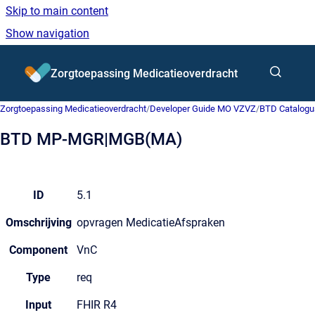
Skip to main content
Show navigation
Go to homepage
Zorgtoepassing Medicatieoverdracht
Zorgtoepassing Medicatieoverdracht
/
Developer Guide MO VZVZ
/
BTD Catalogu
BTD MP-MGR|MGB(MA)
ID
5.1
Omschrijving
opvragen MedicatieAfspraken
Component
VnC
Type
req
Input
FHIR R4