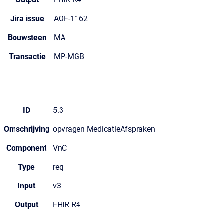
Jira issue
AOF-1162
Bouwsteen
MA
Transactie
MP-MGB
ID
5.3
Omschrijving
opvragen MedicatieAfspraken
Component
VnC
Type
req
Input
v3
Output
FHIR R4