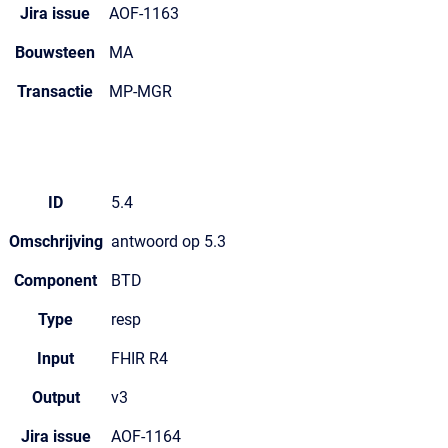
Jira issue
AOF-1163
Bouwsteen
MA
Transactie
MP-MGR
ID
5.4
Omschrijving
antwoord op 5.3
Component
BTD
Type
resp
Input
FHIR R4
Output
v3
Jira issue
AOF-1164