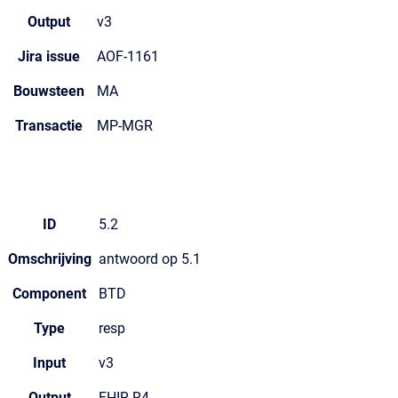
Output
v3
Jira issue
AOF-1161
Bouwsteen
MA
Transactie
MP-MGR
ID
5.2
Omschrijving
antwoord op 5.1
Component
BTD
Type
resp
Input
v3
Output
FHIR R4