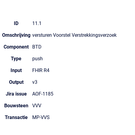
ID
11.1
Omschrijving
versturen Voorstel Verstrekkingsverzoek
Component
BTD
Type
push
Input
FHIR R4
Output
v3
Jira issue
AOF-1185
Bouwsteen
VVV
Transactie
MP-VVS