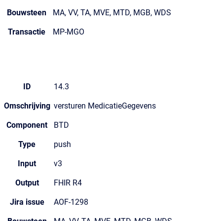
Bouwsteen
MA, VV, TA, MVE, MTD, MGB, WDS
Transactie
MP-MGO
ID
14.3
Omschrijving
versturen MedicatieGegevens
Component
BTD
Type
push
Input
v3
Output
FHIR R4
Jira issue
AOF-1298