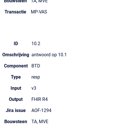
Bouwsteen
TA, MVE
Transactie
MP-VAS
ID
10.2
Omschrijving
antwoord op 10.1
Component
BTD
Type
resp
Input
v3
Output
FHIR R4
Jira issue
AOF-1294
Bouwsteen
TA, MVE