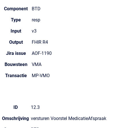
Component
BTD
Type
resp
Input
v3
Output
FHIR R4
Jira issue
AOF-1190
Bouwsteen
VMA
Transactie
MP-VMO
ID
12.3
Omschrijving
versturen Voorstel MedicatieAfspraak