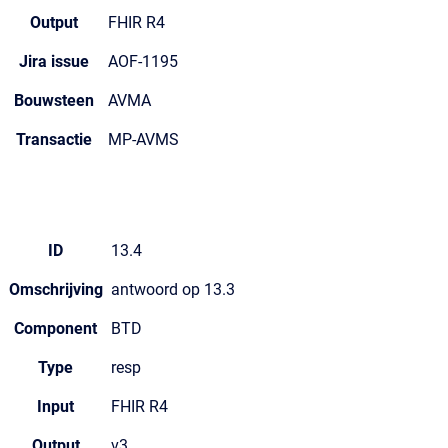
Output
FHIR R4
Jira issue
AOF-1195
Bouwsteen
AVMA
Transactie
MP-AVMS
ID
13.4
Omschrijving
antwoord op 13.3
Component
BTD
Type
resp
Input
FHIR R4
Output
v3