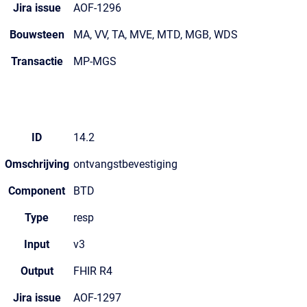
Jira issue
AOF-1296
Bouwsteen
MA, VV, TA, MVE, MTD, MGB, WDS
Transactie
MP-MGS
ID
14.2
Omschrijving
ontvangstbevestiging
Component
BTD
Type
resp
Input
v3
Output
FHIR R4
Jira issue
AOF-1297