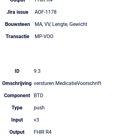
Jira issue
AOF-1178
Bouwsteen
MA, VV, Lengte, Gewicht
Transactie
MP-VOO
ID
9.3
Omschrijving
versturen MedicatieVoorschrift
Component
BTD
Type
push
Input
v3
Output
FHIR R4