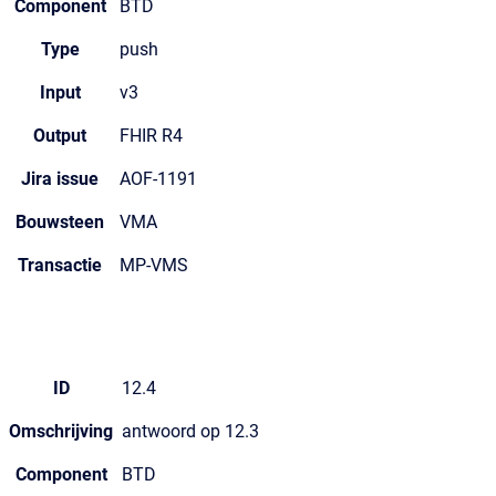
Component
BTD
Type
push
Input
v3
Output
FHIR R4
Jira issue
AOF-1191
Bouwsteen
VMA
Transactie
MP-VMS
ID
12.4
Omschrijving
antwoord op 12.3
Component
BTD