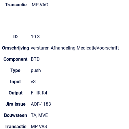
Transactie
MP-VAO
ID
10.3
Omschrijving
versturen Afhandeling MedicatieVoorschrift
Component
BTD
Type
push
Input
v3
Output
FHIR R4
Jira issue
AOF-1183
Bouwsteen
TA, MVE
Transactie
MP-VAS