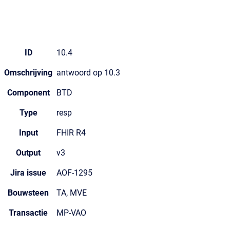
ID
10.4
Omschrijving
antwoord op 10.3
Component
BTD
Type
resp
Input
FHIR R4
Output
v3
Jira issue
AOF-1295
Bouwsteen
TA, MVE
Transactie
MP-VAO