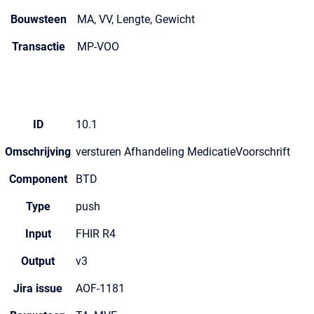
Bouwsteen
MA, VV, Lengte, Gewicht
Transactie
MP-VOO
ID
10.1
Omschrijving
versturen Afhandeling MedicatieVoorschrift
Component
BTD
Type
push
Input
FHIR R4
Output
v3
Jira issue
AOF-1181