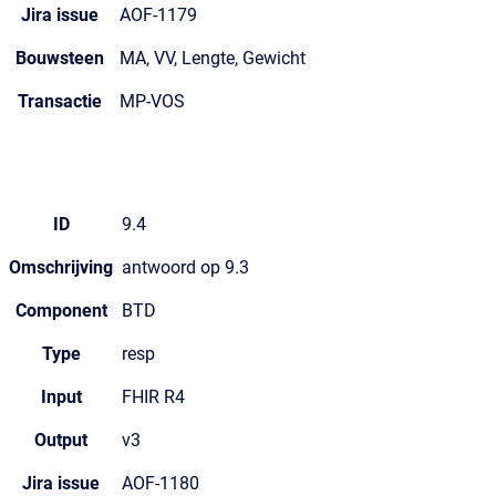
Jira issue
AOF-1179
Bouwsteen
MA, VV, Lengte, Gewicht
Transactie
MP-VOS
ID
9.4
Omschrijving
antwoord op 9.3
Component
BTD
Type
resp
Input
FHIR R4
Output
v3
Jira issue
AOF-1180