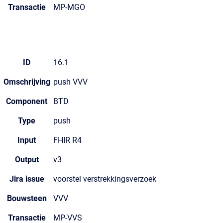
Transactie
MP-MGO
ID
16.1
Omschrijving
push VVV
Component
BTD
Type
push
Input
FHIR R4
Output
v3
Jira issue
voorstel verstrekkingsverzoek
Bouwsteen
VVV
Transactie
MP-VVS