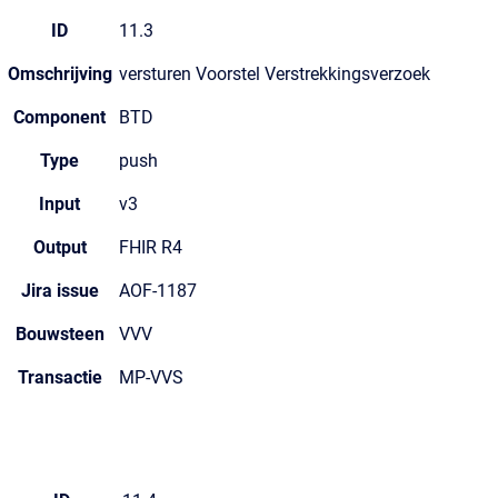
ID
11.3
Omschrijving
versturen Voorstel Verstrekkingsverzoek
Component
BTD
Type
push
Input
v3
Output
FHIR R4
Jira issue
AOF-1187
Bouwsteen
VVV
Transactie
MP-VVS