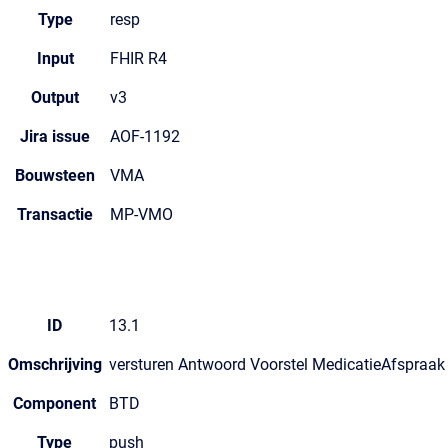
Type
resp
Input
FHIR R4
Output
v3
Jira issue
AOF-1192
Bouwsteen
VMA
Transactie
MP-VMO
ID
13.1
Omschrijving
versturen Antwoord Voorstel MedicatieAfspraak
Component
BTD
Type
push