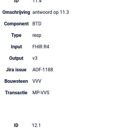
ID
11.4
Omschrijving
antwoord op 11.3
Component
BTD
Type
resp
Input
FHIR R4
Output
v3
Jira issue
AOF-1188
Bouwsteen
VVV
Transactie
MP-VVS
ID
12.1