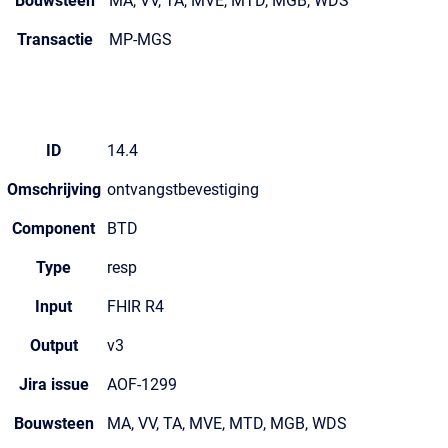
Bouwsteen
MA, VV, TA, MVE, MTD, MGB, WDS
Transactie
MP-MGS
ID
14.4
Omschrijving
ontvangstbevestiging
Component
BTD
Type
resp
Input
FHIR R4
Output
v3
Jira issue
AOF-1299
Bouwsteen
MA, VV, TA, MVE, MTD, MGB, WDS