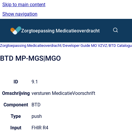
Skip to main content
Show navigation
Go to homepage
Zorgtoepassing Medicatieoverdracht
Zorgtoepassing Medicatieoverdracht
/
Developer Guide MO VZVZ
/
BTD Catalogu
BTD MP-MGS|MGO
ID
9.1
Omschrijving
versturen MedicatieVoorschrift
Component
BTD
Type
push
Input
FHIR R4