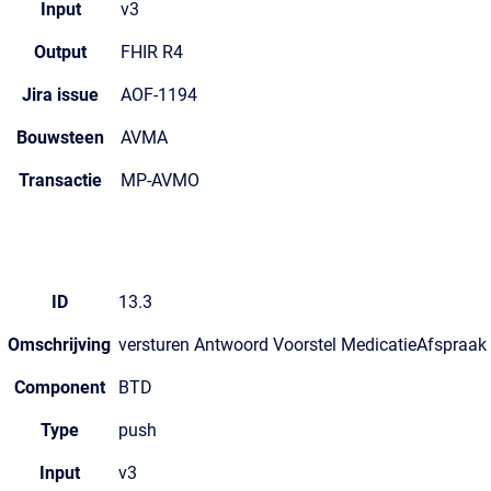
Input
v3
Output
FHIR R4
Jira issue
AOF-1194
Bouwsteen
AVMA
Transactie
MP-AVMO
ID
13.3
Omschrijving
versturen Antwoord Voorstel MedicatieAfspraak
Component
BTD
Type
push
Input
v3