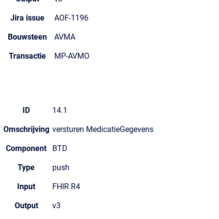
Jira issue
AOF-1196
Bouwsteen
AVMA
Transactie
MP-AVMO
ID
14.1
Omschrijving
versturen MedicatieGegevens
Component
BTD
Type
push
Input
FHIR R4
Output
v3