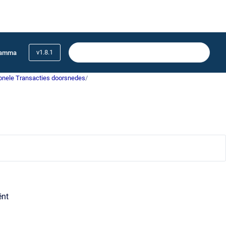
v1.8.1
ramma
onele Transacties doorsnedes
/
ënt