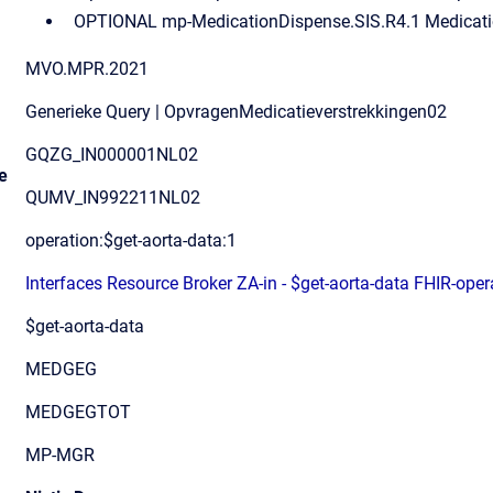
OPTIONAL mp-MedicationDispense.SIS.R4.1 Medicatio
MVO.MPR.2021
Generieke Query | OpvragenMedicatieverstrekkingen02
GQZG_IN000001NL02
e
QUMV_IN992211NL02
operation:$get-aorta-data:1
Interfaces Resource Broker ZA-in - $get-aorta-data FHIR-oper
$get-aorta-data
MEDGEG
MEDGEGTOT
MP-MGR