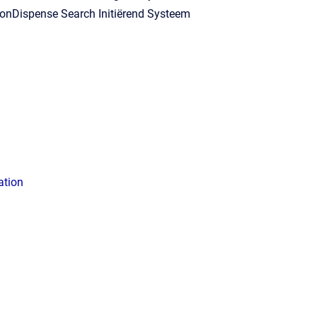
nDispense Search Initiërend Systeem
ation