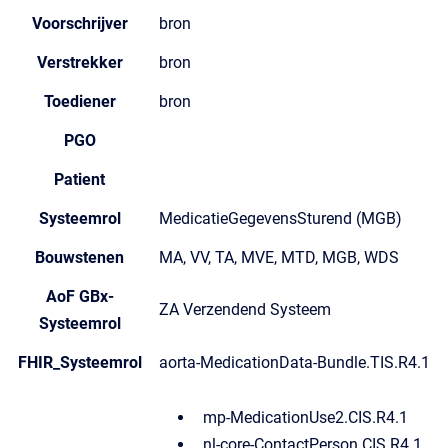
Voorschrijver
bron
Verstrekker
bron
Toediener
bron
PGO
Patient
Systeemrol
MedicatieGegevensSturend (MGB)
Bouwstenen
MA, VV, TA, MVE, MTD, MGB, WDS
AoF GBx-
ZA Verzendend Systeem
Systeemrol
FHIR_Systeemrol
aorta-MedicationData-Bundle.TIS.R4.1
mp-MedicationUse2.CIS.R4.1
nl-core-ContactPerson.CIS.R4.1