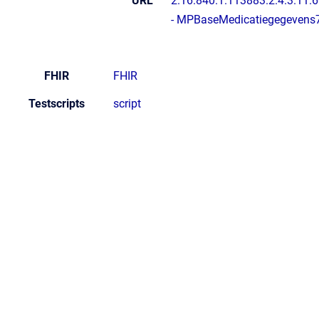
URL
2.16.840.1.113883.2.4.3.11.
- MPBaseMedicatiegegevens
FHIR
FHIR
Testscripts
script