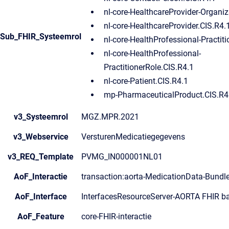
nl-core-HealthcareProvider-Organiz
nl-core-HealthcareProvider.CIS.R4.
Sub_FHIR_Systeemrol
nl-core-HealthProfessional-Practiti
nl-core-HealthProfessional-
PractitionerRole.CIS.R4.1
nl-core-Patient.CIS.R4.1
mp-PharmaceuticalProduct.CIS.R4
v3_Systeemrol
MGZ.MPR.2021
v3_Webservice
VersturenMedicatiegegevens
v3_REQ_Template
PVMG_IN000001NL01
AoF_Interactie
transaction:aorta-MedicationData-Bundl
AoF_Interface
InterfacesResourceServer-AORTA FHIR ba
AoF_Feature
core-FHIR-interactie