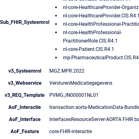
nl-core-HealthcareProvider-Organiz
nl-core-HealthcareProvider.CIS.R4.
Sub_FHIR_Systeemrol
nl-core-HealthProfessional-Practiti
nl-core-HealthProfessional-
PractitionerRole.CIS.R4.1
nl-core-Patient.CIS.R4.1
mp-PharmaceuticalProduct.CIS.R4
v3_Systeemrol
MGZ.MPR.2022
v3_Webservice
VersturenMedicatiegegevens
v3_REQ_Template
PVMG_IN000001NL01
AoF_Interactie
transaction:aorta-MedicationData-Bundl
AoF_Interface
InterfacesResourceServer-AORTA FHIR ba
AoF_Feature
core-FHIR-interactie