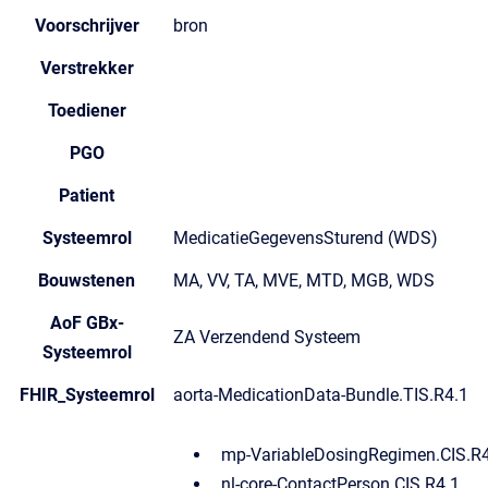
Voorschrijver
bron
Verstrekker
Toediener
PGO
Patient
Systeemrol
MedicatieGegevensSturend (WDS)
Bouwstenen
MA, VV, TA, MVE, MTD, MGB, WDS
AoF GBx-
ZA Verzendend Systeem
Systeemrol
FHIR_Systeemrol
aorta-MedicationData-Bundle.TIS.R4.1
mp-VariableDosingRegimen.CIS.R
nl-core-ContactPerson.CIS.R4.1