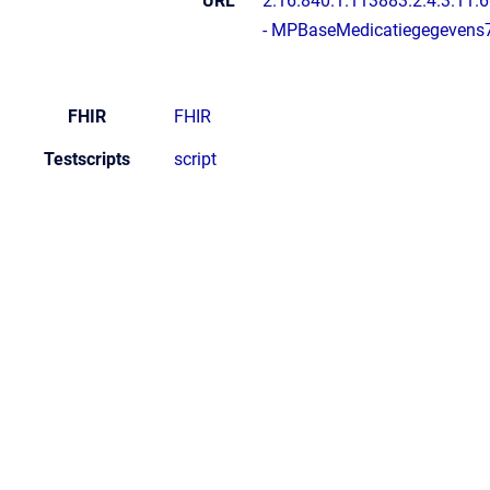
URL
2.16.840.1.113883.2.4.3.11.
- MPBaseMedicatiegegevens
FHIR
FHIR
Testscripts
script