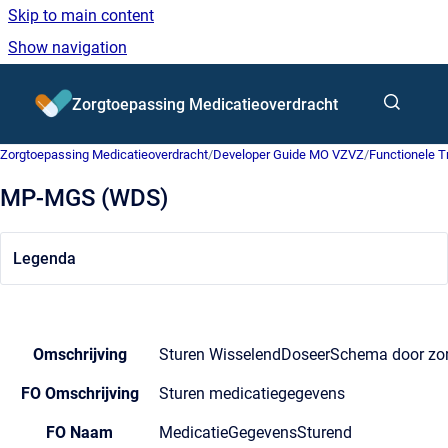
Skip to main content
Show navigation
Go to homepage
Zorgtoepassing Medicatieoverdracht
Zorgtoepassing Medicatieoverdracht
/
Developer Guide MO VZVZ
/
Functionele 
MP-MGS (WDS)
Legenda
Omschrijving
Sturen WisselendDoseerSchema door zor
FO Omschrijving
Sturen medicatiegegevens
FO Naam
MedicatieGegevensSturend