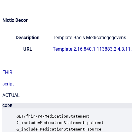
Nictiz Decor
Description
Template Basis Medicatiegegevens
URL
Template 2.16.840.1.113883.2.4.3.1
FHIR
script
ACTUAL
CODE
GET/fhir/r4/MedicationStatement

?_include=MedicationStatement:patient

&_include=MedicationStatement:source
