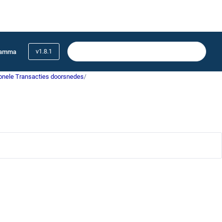
v1.8.1
ramma
onele Transacties doorsnedes
/