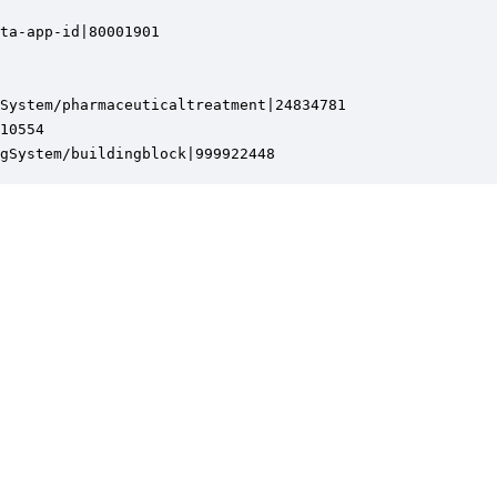
ta-app-id|80001901

System/pharmaceuticaltreatment|24834781

10554

gSystem/buildingblock|999922448