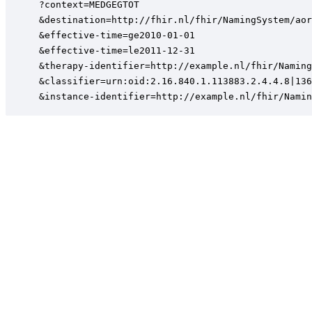
?context=MEDGEGTOT

&destination=http://fhir.nl/fhir/NamingSystem/aor
&effective-time=ge2010-01-01

&effective-time=le2011-12-31

&therapy-identifier=http://example.nl/fhir/Naming
&classifier=urn:oid:2.16.840.1.113883.2.4.4.8|136
&instance-identifier=http://example.nl/fhir/Namin