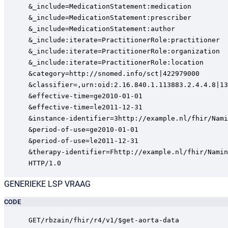
&_include=MedicationStatement:medication

&_include=MedicationStatement:prescriber

&_include=MedicationStatement:author

&_include:iterate=PractitionerRole:practitioner

&_include:iterate=PractitionerRole:organization

&_include:iterate=PractitionerRole:location

&category=http://snomed.info/sct|422979000

&classifier=,urn:oid:2.16.840.1.113883.2.4.4.8|13
&effective-time=ge2010-01-01

&effective-time=le2011-12-31

&instance-identifier=3http://example.nl/fhir/Nami
&period-of-use=ge2010-01-01

&period-of-use=le2011-12-31

&therapy-identifier=Fhttp://example.nl/fhir/Namin
HTTP/1.0
GENERIEKE LSP VRAAG
CODE
GET/rbzain/fhir/r4/v1/$get-aorta-data
