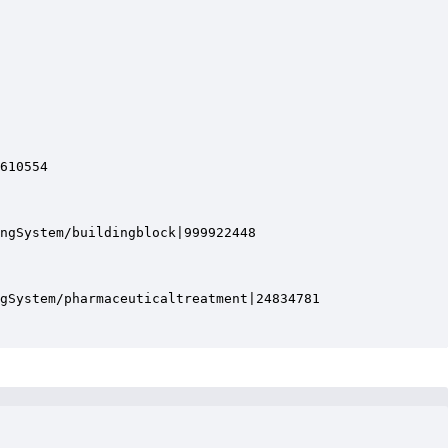
610554

ngSystem/buildingblock|999922448

gSystem/pharmaceuticaltreatment|24834781
