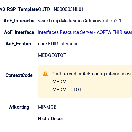
v3_RSP_Template
QUTD_IN000003NL01
AoF_Interactie
search:mp-MedicationAdministration2:1
AoF_Interface
Interfaces Resource Server - AORTA FHIR sea
AoF_Feature
core-FHIR-interactie
MEDGEGTOT
Ontbrekend in AoF config interactions
ContextCode
MEDMTD
MEDMTDTOT
Afkorting
MP-MGB
Nictiz Decor