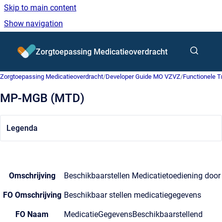
Skip to main content
Show navigation
Go to homepage
Zorgtoepassing Medicatieoverdracht
Zorgtoepassing Medicatieoverdracht
/
Developer Guide MO VZVZ
/
Functionele 
MP-MGB (MTD)
Legenda
Omschrijving
Beschikbaarstellen Medicatietoediening door 
FO Omschrijving
Beschikbaar stellen medicatiegegevens
FO Naam
MedicatieGegevensBeschikbaarstellend