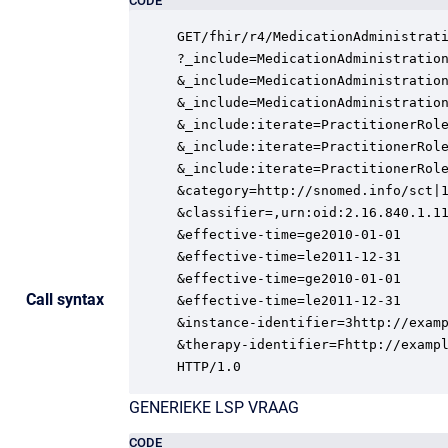
CODE
GET/fhir/r4/MedicationAdministrati
?_include=MedicationAdministration
&_include=MedicationAdministration
&_include=MedicationAdministration
&_include:iterate=PractitionerRole
&_include:iterate=PractitionerRole
&_include:iterate=PractitionerRole
&category=http://snomed.info/sct|1
&classifier=,urn:oid:2.16.840.1.11
&effective-time=ge2010-01-01

&effective-time=le2011-12-31

&effective-time=ge2010-01-01

Call syntax
&effective-time=le2011-12-31

&instance-identifier=3http://examp
&therapy-identifier=Fhttp://exampl
HTTP/1.0
GENERIEKE LSP VRAAG
CODE