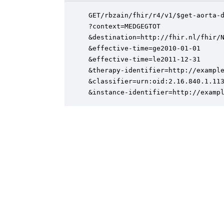
GET/rbzain/fhir/r4/v1/$get-aorta-d
?context=MEDGEGTOT

&destination=http://fhir.nl/fhir/N
&effective-time=ge2010-01-01

&effective-time=le2011-12-31

&therapy-identifier=http://example
&classifier=urn:oid:2.16.840.1.113
&instance-identifier=http://examp