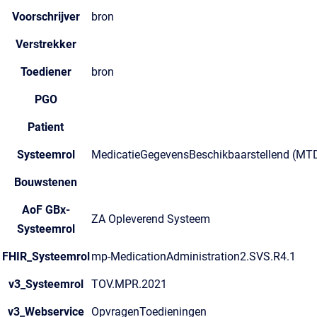
Voorschrijver
bron
Verstrekker
Toediener
bron
PGO
Patient
Systeemrol
MedicatieGegevensBeschikbaarstellend (MT
Bouwstenen
AoF GBx-
ZA Opleverend Systeem
Systeemrol
FHIR_Systeemrol
mp-MedicationAdministration2.SVS.R4.1
v3_Systeemrol
TOV.MPR.2021
v3_Webservice
OpvragenToedieningen