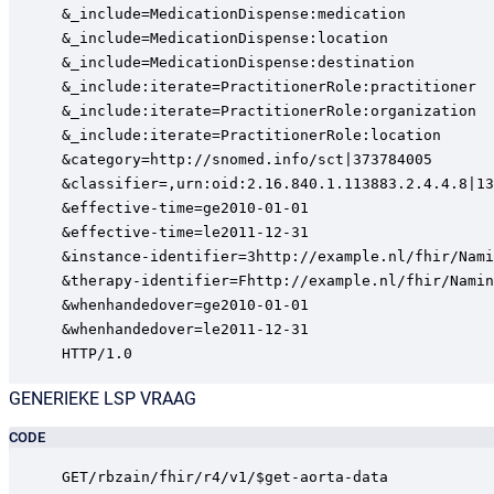
&_include=MedicationDispense:medication

&_include=MedicationDispense:location

&_include=MedicationDispense:destination

&_include:iterate=PractitionerRole:practitioner

&_include:iterate=PractitionerRole:organization

&_include:iterate=PractitionerRole:location

&category=http://snomed.info/sct|373784005

&classifier=,urn:oid:2.16.840.1.113883.2.4.4.8|13
&effective-time=ge2010-01-01

&effective-time=le2011-12-31

&instance-identifier=3http://example.nl/fhir/Nami
&therapy-identifier=Fhttp://example.nl/fhir/Namin
&whenhandedover=ge2010-01-01

&whenhandedover=le2011-12-31

HTTP/1.0
GENERIEKE LSP VRAAG
CODE
GET/rbzain/fhir/r4/v1/$get-aorta-data
