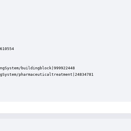
610554

ngSystem/buildingblock|999922448

gSystem/pharmaceuticaltreatment|24834781
