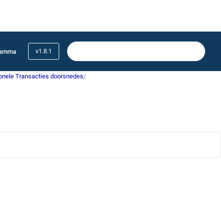
v1.8.1
ramma
onele Transacties doorsnedes
/