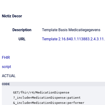
Nictiz Decor
Description
Template Basis Medicatiegegevens
URL
Template 2.16.840.1.113883.2.4.3.1
FHIR
script
ACTUAL
CODE
GET/fhir/r4/MedicationDispense

?_include=MedicationDispense:patient

&_include=MedicationDispense:performer
