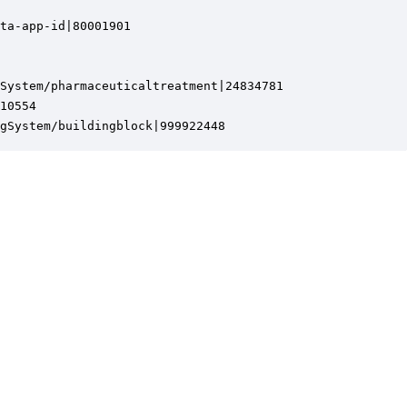
ta-app-id|80001901

System/pharmaceuticaltreatment|24834781

10554

gSystem/buildingblock|999922448