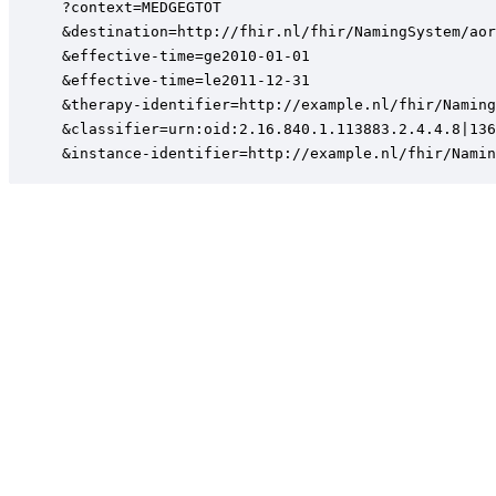
?context=MEDGEGTOT

&destination=http://fhir.nl/fhir/NamingSystem/aor
&effective-time=ge2010-01-01

&effective-time=le2011-12-31

&therapy-identifier=http://example.nl/fhir/Naming
&classifier=urn:oid:2.16.840.1.113883.2.4.4.8|136
&instance-identifier=http://example.nl/fhir/Namin