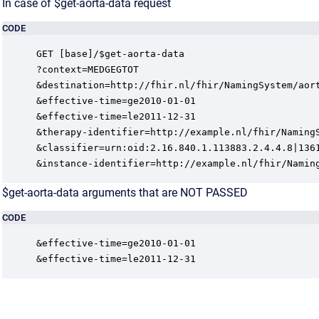
In case of $get-aorta-data request
CODE
GET [base]/$get-aorta-data

?context=MEDGEGTOT

&destination=http://fhir.nl/fhir/NamingSystem/aort
&effective-time=ge2010-01-01

&effective-time=le2011-12-31

&therapy-identifier=http://example.nl/fhir/NamingS
&classifier=urn:oid:2.16.840.1.113883.2.4.4.8|1361
&instance-identifier=http://example.nl/fhir/Namin
$get-aorta-data arguments that are NOT PASSED
CODE
&effective-time=ge2010-01-01

&effective-time=le2011-12-31