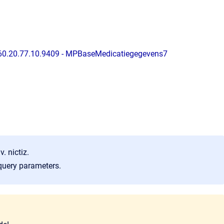
.60.20.77.10.9409 - MPBaseMedicatiegegevens7
. nictiz.
e query parameters.