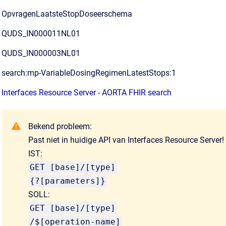
OpvragenLaatsteStopDoseerschema
QUDS_IN000011NL01
QUDS_IN000003NL01
search:mp-VariableDosingRegimenLatestStops:1
Interfaces Resource Server - AORTA FHIR search
Bekend probleem:
Past niet in huidige API van Interfaces Resource Server!
IST:
GET [base]/[type]
{?[parameters]}
SOLL:
GET [base]/[type]
/$[operation-name]