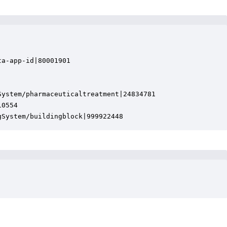
a-app-id|80001901

ystem/pharmaceuticaltreatment|24834781

0554

gSystem/buildingblock|999922448