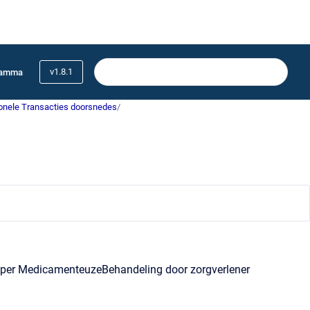
v1.8.1
ramma
onele Transacties doorsnedes
/
 per MedicamenteuzeBehandeling door zorgverlener