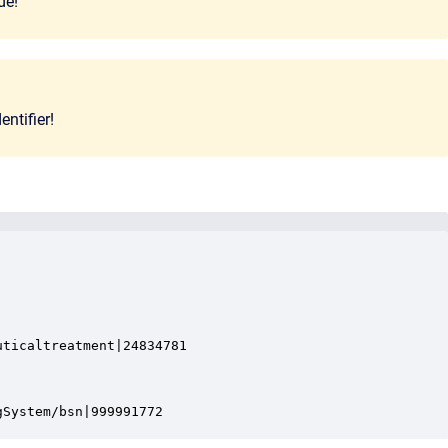
de!
entifier!
ticaltreatment|24834781

gSystem/bsn|999991772