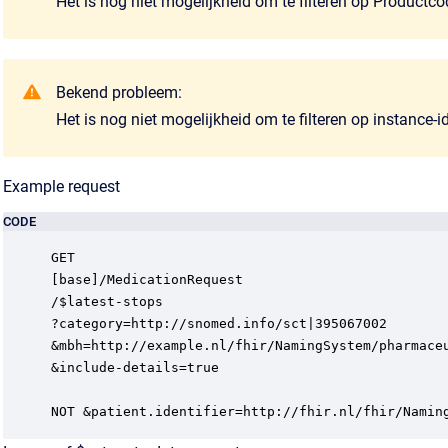
Het is nog niet mogelijkheid om te filteren op Productco
Bekend probleem:
Het is nog niet mogelijkheid om te filteren op instance-id
Example request
CODE
GET 

[base]/MedicationRequest

/$latest-stops

?category=http://snomed.info/sct|395067002

&mbh=http://example.nl/fhir/NamingSystem/pharmaceu
&include-details=true

NOT &patient.identifier=http://fhir.nl/fhir/Namin